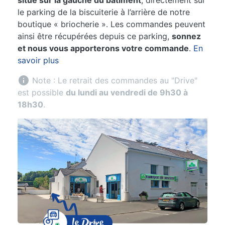
situé sur la gauche du bâtiment
, directement sur
le parking de la biscuiterie à l’arrière de notre
boutique « briocherie ». Les commandes peuvent
ainsi être récupérées depuis ce parking,
sonnez
et nous vous apporterons votre commande
.
En
savoir plus
info
Note : Le retrait des commandes au "Drive"
est possible
du lundi au vendredi de 9h30 à
18h30
.